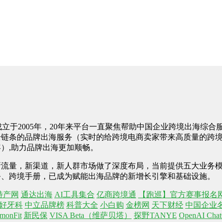
N)成立于2005年，20年来平台一直聚焦帮助中国企业跨境出海综
全链条的品牌出海服务（实时的给跨境电商卖家带来高质量的跨
）,助力品牌出海更加顺畅。
流量，新渠道，新人群市场做了深度布局，当前提供五大业务模
务、跨境手册，已成为赋能出海品牌的新增长引擎和基础设施。
特产网
通达出海
AI工具集合
亿商跨境通
【跑巡】官方赛事报名
好牙科
中立品牌榜
科普大全
小白购
金榜网
天下财经
中国企业
monFit
新民保
VISA Beta（维萨贝塔）
探野TANYE
OpenAI C