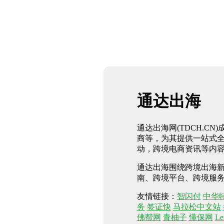
通达出海
通达出海网(TDCH.C
商等，为其提供一站式
动，跨境电商资讯等内容
通达出海围绕跨境出海新
南、跨境平台、跨境服
友情链接：
智闪付
中华
务
签证快
马拉松中文站
佛帮网
青柚子
懂保网
Le